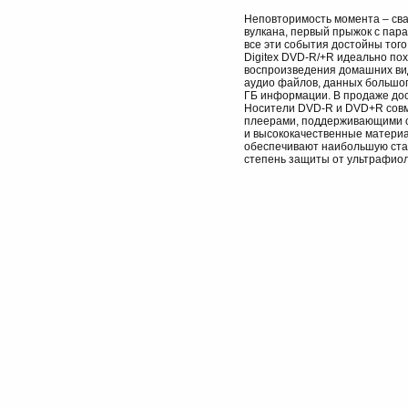
Неповторимость момента – свад
вулкана, первый прыжок с пар
все эти события достойны того
Digitex DVD-R/+R идеально по
воспроизведения домашних ви
аудио файлов, данных большог
ГБ информации. В продаже дос
Носители DVD-R и DVD+R совм
плеерами, поддерживающими 
и высококачественные материа
обеспечивают наибольшую ста
степень защиты от ультрафиол