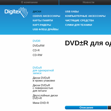
О компании
Новости
ДИСКИ
USB ХАБЫ
CD/DVD АКСЕССУАРЫ
КОМПЬЮТЕРНЫЕ АКСЕССУАРЫ
КАРТЫ ПАМЯТИ
ЧИСТЯЩИЕ СРЕДСТВА
КАРТ-РИДЕРЫ
СУМКИ ДЛЯ ТЕХНИКИ
USB ФЛЕШ ДРАЙВЫ
DVD±R для о
DVDR
DVD±RW
CD-R
CD-RW
DVD±R
для однократной
записи
Диски DVD±R
в промо упаковке
Диски DVD±R
с поверхностью
для печати
Двухслойные диски
DVD+R
Мини DVD-R
Описание